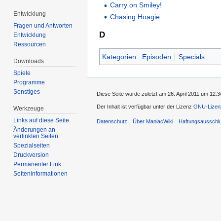
Carry on Smiley!
Entwicklung
Chasing Hoagie
Fragen und Antworten
D
Entwicklung
Ressourcen
Kategorien
:
Episoden
Specials
Downloads
Spiele
Programme
Sonstiges
Diese Seite wurde zuletzt am 26. April 2011 um 12:3
Der Inhalt ist verfügbar unter der Lizenz
GNU-Lizenz
Werkzeuge
Links auf diese Seite
Datenschutz
Über ManiacWiki
Haftungsausschl
Änderungen an
verlinkten Seiten
Spezialseiten
Druckversion
Permanenter Link
Seiten­informationen