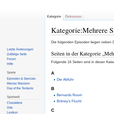
Kategorie
Diskussion
Kategorie:Mehrere S
Zur
Zur
Die folgenden Episoden liegen neben D
Navigation
Suche
Letzte Änderungen
Seiten in der Kategorie „Me
springen
springen
Zufällige Seite
Forum
Folgende 16 Seiten sind in dieser Kate
Hilfe
Spiele
A
Episoden & Specials
Die Abfuhr
Maniac Mansion
B
Day of the Tentacle
Bernards Room
Spielwelt
Britney's Flucht
Charaktere
Orte
C
Lexikon