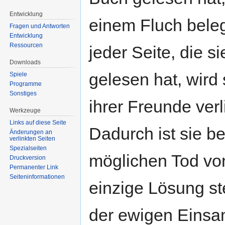
Entwicklung
einem Fluch belegt
Fragen und Antworten
Entwicklung
Ressourcen
jeder Seite, die s
Downloads
gelesen hat, wird 
Spiele
Programme
Sonstiges
ihrer Freunde verl
Werkzeuge
Links auf diese Seite
Dadurch ist sie be
Änderungen an
verlinkten Seiten
Spezialseiten
möglichen Tod von 
Druckversion
Permanenter Link
Seiten­informationen
einzige Lösung ste
der ewigen Einsam