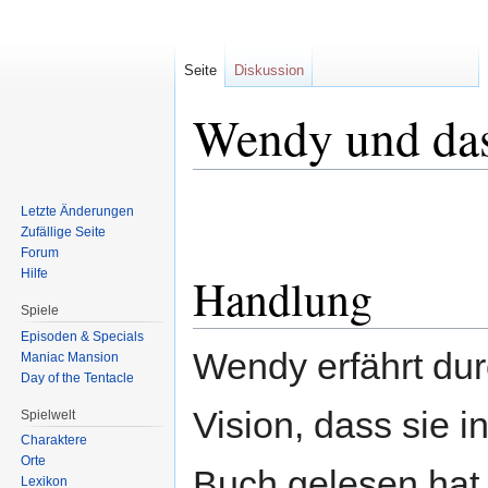
Seite
Diskussion
Wendy und das
Zur
Zur
Letzte Änderungen
Navigation
Suche
Zufällige Seite
springen
springen
Forum
Hilfe
Handlung
Spiele
Episoden & Specials
Wendy erfährt dur
Maniac Mansion
Day of the Tentacle
Vision, dass sie i
Spielwelt
Charaktere
Orte
Buch gelesen hat,
Lexikon