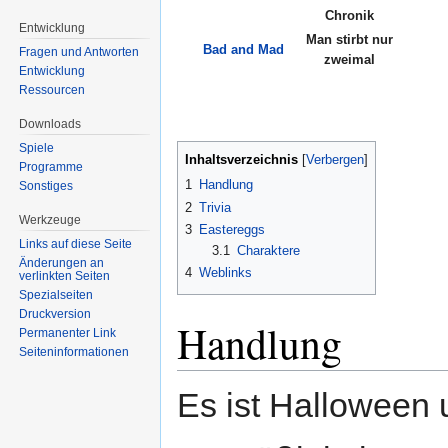
Chronik
Entwicklung
Man stirbt nur
Bad and Mad
Fragen und Antworten
zweimal
Entwicklung
Ressourcen
Downloads
Spiele
Inhaltsverzeichnis
Programme
1
Handlung
Sonstiges
2
Trivia
Werkzeuge
3
Eastereggs
Links auf diese Seite
3.1
Charaktere
Änderungen an
4
Weblinks
verlinkten Seiten
Spezialseiten
Druckversion
Handlung
Permanenter Link
Seiten­informationen
Es ist Halloween 