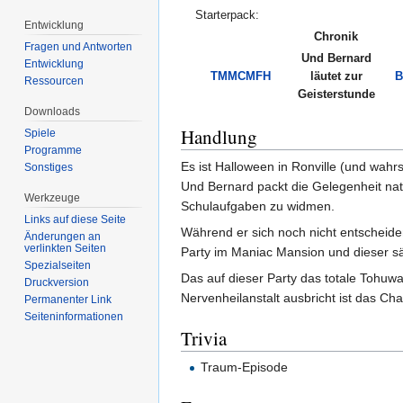
Starterpack:
Entwicklung
Chronik
Fragen und Antworten
Und Bernard
Entwicklung
TMMCMFH
läutet zur
B
Ressourcen
Geisterstunde
Downloads
Handlung
Spiele
Programme
Es ist Halloween in Ronville (und wahr
Sonstiges
Und Bernard packt die Gelegenheit nat
Werkzeuge
Schulaufgaben zu widmen.
Links auf diese Seite
Während er sich noch nicht entscheide
Änderungen an
verlinkten Seiten
Party im Maniac Mansion und dieser sä
Spezialseiten
Das auf dieser Party das totale Tohuw
Druckversion
Nervenheilanstalt ausbricht ist das Cha
Permanenter Link
Seiten­informationen
Trivia
Traum-Episode