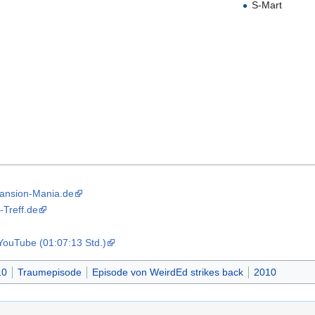
S-Mart
Mansion-Mania.de
-Treff.de
YouTube (01:07:13 Std.)
10
Traumepisode
Episode von WeirdEd strikes back
2010