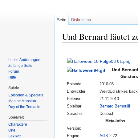
Seite
Diskussion
Und Bernard läutet z
Zur
Zur
Navigation
Suche
Letzte Änderungen
springen
springen
Zufällige Seite
Und Bernard 
Forum
Geister
Hilfe
Episode:
2010-03
Spiele
Entwickler:
WeirdEd strikes back
Episoden & Specials
Release:
21.11.2010
Maniac Mansion
Spielbar:
Bernard Bernoulli
Day of the Tentacle
Sprache:
Deutsch
Spielwelt
Meta-Infos
Charaktere
Version:
Orte
Engine:
AGS
2.72
Lexikon