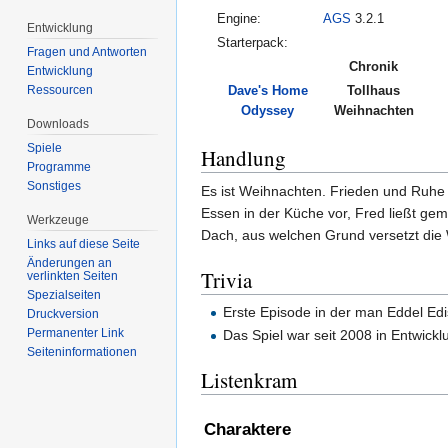
Engine:
AGS
3.2.1
Entwicklung
Starterpack:
Fragen und Antworten
Chronik
Entwicklung
Ressourcen
Dave's Home
Tollhaus
Odyssey
Weihnachten
Downloads
Spiele
Handlung
Programme
Sonstiges
Es ist Weihnachten. Frieden und Ruhe
Essen in der Küche vor, Fred ließt g
Werkzeuge
Dach, aus welchen Grund versetzt di
Links auf diese Seite
Änderungen an
Trivia
verlinkten Seiten
Spezialseiten
Erste Episode in der man Eddel Edi
Druckversion
Permanenter Link
Das Spiel war seit 2008 in Entwickl
Seiten­informationen
Listenkram
Charaktere