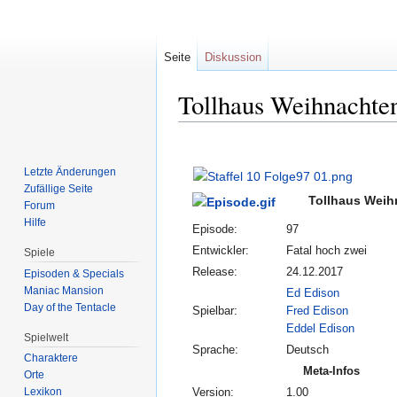
Seite
Diskussion
Tollhaus Weihnachte
Zur
Zur
Navigation
Suche
Letzte Änderungen
springen
springen
Zufällige Seite
Tollhaus Weih
Forum
Hilfe
Episode:
97
Entwickler:
Fatal hoch zwei
Spiele
Release:
24.12.2017
Episoden & Specials
Maniac Mansion
Ed Edison
Day of the Tentacle
Spielbar:
Fred Edison
Eddel Edison
Spielwelt
Sprache:
Deutsch
Charaktere
Meta-Infos
Orte
Lexikon
Version:
1.00