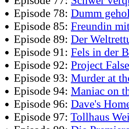
Episode 77:
Schwer verq
Episode 78:
Dumm gehol
Episode 85:
Freundin mit
Episode 89:
Der Weltret
Episode 91:
Fels in der 
Episode 92:
Project False
Episode 93:
Murder at t
Episode 94:
Maniac on th
Episode 96:
Dave's Hom
Episode 97:
Tollhaus We