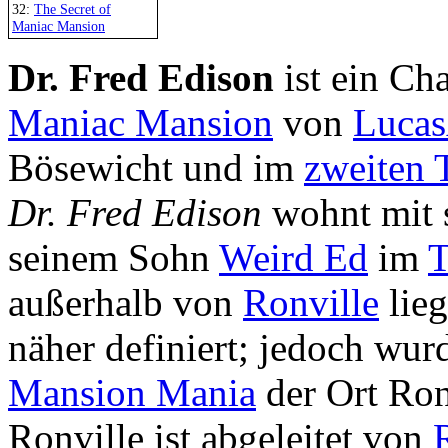
32:
The Secret of
Maniac Mansion
Dr. Fred Edison
ist ein Ch
Maniac Mansion
von
Lucas
Bösewicht und im
zweiten T
Dr. Fred Edison
wohnt mit 
seinem Sohn
Weird Ed
im
T
außerhalb von
Ronville
lieg
näher definiert; jedoch wur
Mansion Mania
der Ort Ron
Ronville ist abgeleitet von